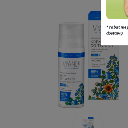
Kosmetyki
Twarz
Pielęgnacja 