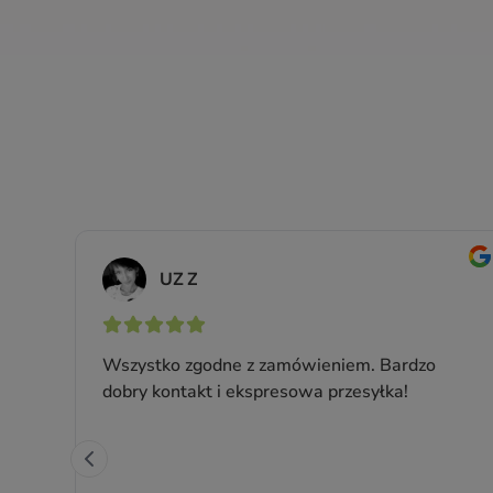
a
Kojąca pomadka ochronna do
 z
ust
Z olejem sezamowym, skwalanem, woskiem
owy
pszczelim i masłem shea
Waga: 4.6 g
Producent:
Vianek