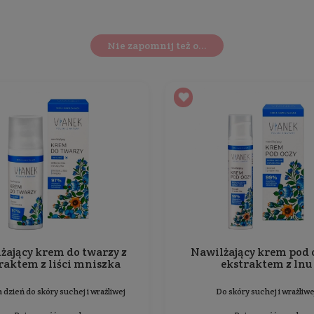
Skład
Dodatkowe informacje
 (marki Vianek - producenta Sylveco) przeznaczony jest 
achodzące nocą w skórze.
eczan sodu + kwas hialuronowy
), który w połączeniu z c
ają antyoksydacyjnie i spowalniają procesy starzenia się 
ioła z ekologicznych upraw i kompozycje zapachowe bez 
Ten produkt nie został jes