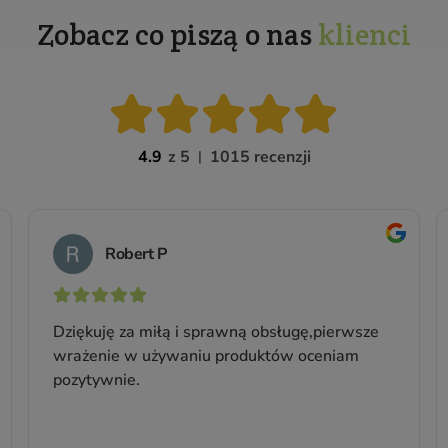
Nawilżający żel pod prysznic z
ekstraktem z podbiału
Do skóry suchej i wrażliwej
Pojemność: 300 ml
Producent:
Vianek