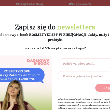
łka w 24h
Program rabatowy
Darmowa dostawa od 189 PLN
Zapisz się do
ne
i odbierz darmowy e-book
KOSMETYKI SPF W PIE
praktyki
oraz rabat
-10%
na pierw
Na prezent
Eko dom
Składniki akt