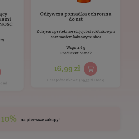
Nawilżający krem pod oczy z
ekstraktem z lnu
Do skóry suchej i wrażliwej
Pojemność: 15 ml
Producent:
Vianek
45,99 zł
Cena jednostkowa: 306,60 zł / 100 ml
i kupowali również
Ostatnio przeglądane