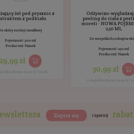
Nawilżający krem do twarzy z
ekstraktem z liści mniszka
Krem na dzień do skóry suchej i wrażliwej
Pojemność: 50 ml
Producent:
Vianek
44,99 zł
Cena jednostkowa: 89,98 zł / 100 ml
dukty Vianek
Bestsellery
Inni klienc