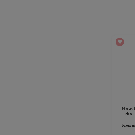
Opis
Sposób użycia
Intensywnie nawilżający krem do twarzy na noc
regeneracji wykorzystując naturalne procesy z
Zawiera kompleks humektantów (
mocznik + ml
odżywienie
.
Ekstrakt z robinii akacjowej i witamina E
dział
Zawiera składniki pochodzenia naturalnego, z
Opinie
o produkcie