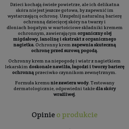
Dzieci kochają świeże powietrze, ale ich delikatna
skóra nie jest jeszcze gotowa, by zapewnić im
wystarczającą ochronę. Uzupełnij naturalną barierę
ochronną dziecięcej skóry na twarzy i
dłoniach bogatym w wartościowe składniki kremem
ochronnym, zawierającym
organiczny olej
migdałowy, lanolinę i ekstrakt z organicznego
nagietka
. Ochronny krem
zapewnia skuteczną
ochronę przed surową pogodą
.
Ochronny krem na niepogodę i wiatr z nagietkiem
lekarskim
doskonale nawilża, łagodzi i tworzy barierę
ochronną
przeciwko czynnikom zewnętrznym.
Formuła kremu
nie zawiera wody
. Testowany
dermatologicznie, odpowiedni także
dla skóry
wrażliwej
.
Opinie
o produkcie