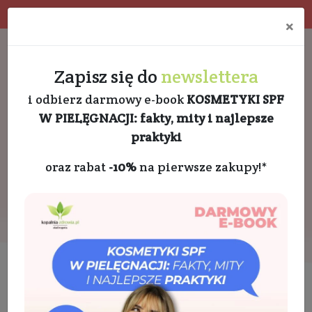
Program rabatowy
Eko pakowanie
×
Darmowa dostawa od 189 PLN
+48 732 728 888
Zapisz się do
newslettera
i odbierz darmowy e-book
KOSMETYKI SPF
W PIELĘGNACJI: fakty, mity i najlepsze
praktyki
oraz rabat
-10%
na pierwsze zakupy!*