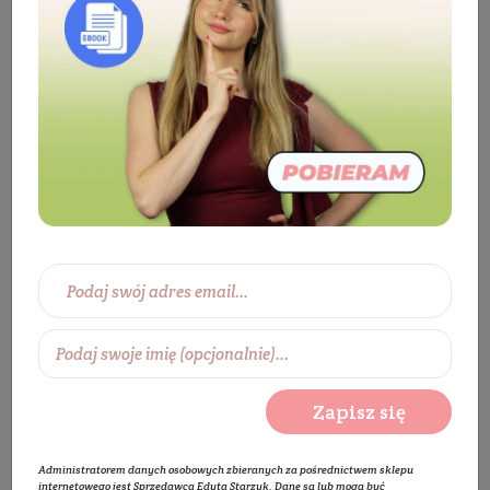
Kosmetyki
Mama i dzieci
Pielęgnacja
dzieci i niemowląt
Kremy dla dzieci
Krem do
twarzy dla dzieci
Ochronny krem dla niemowląt i
dzieci na niepogodę i wiatr z nagietkiem lekarskim
Zapisz się
Administratorem danych osobowych zbieranych za pośrednictwem sklepu
internetowego jest Sprzedawca Edyta Starzyk. Dane są lub mogą być