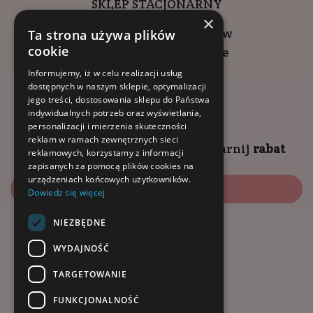
SKLEP STACJONARNY
×
ul. Wadowicka 6, Kraków
Ta strona używa plików
cookie
Kompleks Buma Square
godziny otwarcia:
Informujemy, iż w celu realizacji usług
dostępnych w naszym sklepie, optymalizacji
9:00 - 18:00 (pon-pt)
jego treści, dostosowania sklepu do Państwa
10:00 - 14:00 (sob)
indywidualnych potrzeb oraz wyświetlania,
personalizacji i mierzenia skuteczności
reklam w ramach zewnętrznych sieci
Zapisz się na
NEWSLETTER
i
zgarnij
rabat
reklamowych, korzystamy z informacji
zapisanych za pomocą plików cookies na
urządzeniach końcowych użytkowników.
Zapisz się
Dowiedz się więcej
NIEZBĘDNE
Dołącz do nas:
WYDAJNOŚĆ
TARGETOWANIE
FUNKCJONALNOŚĆ