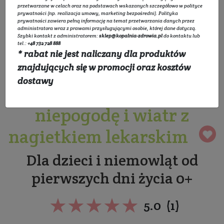
przetwarzane w celach oraz na podstawach wskazanych szczegółowo w
polityce
prywatności
(np. realizacja umowy, marketing bezpośredni).
Polityka
prywatności
zawiera pełną informację na temat przetwarzania danych przez
administratora wraz z prawami przysługującymi osobie, której dane dotyczą.
Szybki kontakt z administratorem:
sklep@kopalnia-zdrowia.pl
do kontaktu lub
tel.:
+48 732 728 888
* rabat nie jest naliczany dla produktów
Ochronny krem dla
znajdujących się w promocji oraz kosztów
dostawy
niemowląt i dzieci na
niepogodę i wiatr z
nagietkiem lekarskim
Dla dzieci i niemowląt od
pierwszych dni życia 0+
★★★★★
★★★★★
5.0 (1)