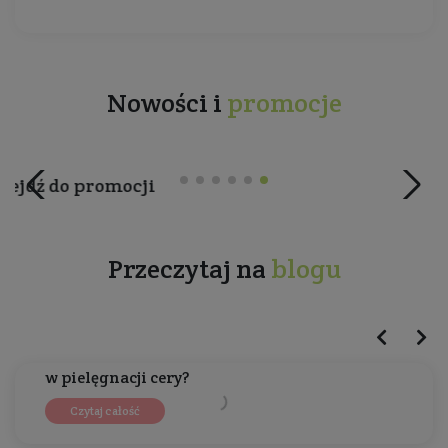
Nowości i
promocje
Przeczytaj na
blogu
2025-09-30 13:38:42 przez
Adapinoid, czyli retinol i retinal 3. generacji
od BasicLab. Jak stosować serum z adapalenem
w pielęgnacji cery?
Czytaj całość