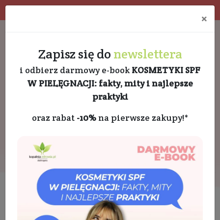
Program rabatowy
Eko pakowanie
×
Darmowa dostawa od 189 PLN
+48 732 728 888
Zapisz się do
newslettera
i odbierz darmowy e-book
KOSMETYKI SPF
W PIELĘGNACJI: fakty, mity i najlepsze
praktyki
oraz rabat
-10%
na pierwsze zakupy!*