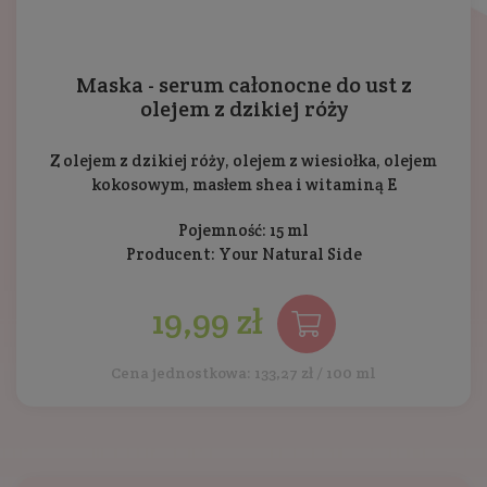
Maska - serum całonocne do ust z
olejem z dzikiej róży
Z olejem z dzikiej róży, olejem z wiesiołka, olejem
kokosowym, masłem shea i witaminą E
Pojemność: 15 ml
Producent:
Your Natural Side
19,99 zł
Cena jednostkowa: 133,27 zł / 100 ml