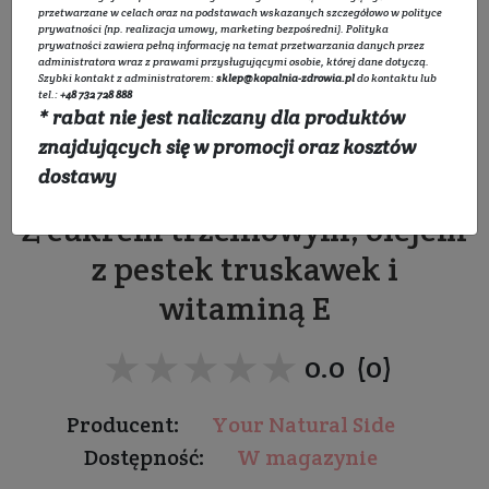
przetwarzane w celach oraz na podstawach wskazanych szczegółowo w
polityce
prywatności
(np. realizacja umowy, marketing bezpośredni).
Polityka
prywatności
zawiera pełną informację na temat przetwarzania danych przez
administratora wraz z prawami przysługującymi osobie, której dane dotyczą.
Szybki kontakt z administratorem:
sklep@kopalnia-zdrowia.pl
do kontaktu lub
tel.:
+48 732 728 888
* rabat nie jest naliczany dla produktów
Peeling do ust z olejem
znajdujących się w promocji oraz kosztów
truskawkowym
dostawy
Z cukrem trzcinowym, olejem
z pestek truskawek i
witaminą E
★★★★★
★★★★★
0.0 (0)
Producent:
Your Natural Side
Dostępność:
W magazynie