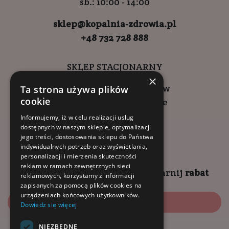
sb.: 10:00 - 14:00
sklep@kopalnia-zdrowia.pl
+48 732 728 888
SKLEP STACJONARNY
×
ul. Wadowicka 6, Kraków
Ta strona używa plików
cookie
Kompleks Buma Square
godziny otwarcia:
Informujemy, iż w celu realizacji usług
dostępnych w naszym sklepie, optymalizacji
9:00 - 18:00 (pon-pt)
jego treści, dostosowania sklepu do Państwa
10:00 - 14:00 (sob)
indywidualnych potrzeb oraz wyświetlania,
personalizacji i mierzenia skuteczności
reklam w ramach zewnętrznych sieci
Zapisz się na
NEWSLETTER
i
zgarnij
rabat
reklamowych, korzystamy z informacji
zapisanych za pomocą plików cookies na
urządzeniach końcowych użytkowników.
Zapisz się
Dowiedz się więcej
NIEZBĘDNE