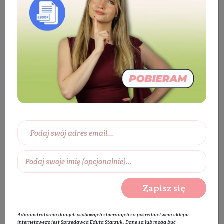
Kosmetyki
Twarz
Pielęgnacja ust
Peeling do ust
Peeling do ust z olejem
truskawkowym
Zapisz się
Administratorem danych osobowych zbieranych za pośrednictwem sklepu
internetowego jest Sprzedawca Edyta Starzyk. Dane są lub mogą być