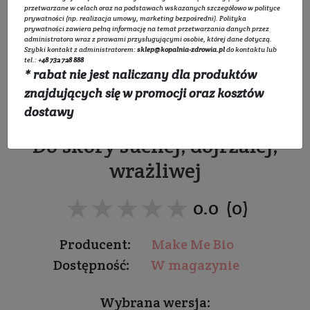
przetwarzane w celach oraz na podstawach wskazanych szczegółowo w
polityce
prywatności
(np. realizacja umowy, marketing bezpośredni).
Polityka
prywatności
zawiera pełną informację na temat przetwarzania danych przez
administratora wraz z prawami przysługującymi osobie, której dane dotyczą.
Szybki kontakt z administratorem:
sklep@kopalnia-zdrowia.pl
do kontaktu lub
tel.:
+48 732 728 888
* rabat nie jest naliczany dla produktów
Płyn do mycia twarzy
znajdujących się w promocji oraz kosztów
Garden Roses
dostawy
Do skóry suchej, dojrzałej,
wrażliwej
★★★★★
★★★★★
0.0 (0)
Producent:
Make Me Bio
Dostępność:
W magazynie
Wybrana wersja: