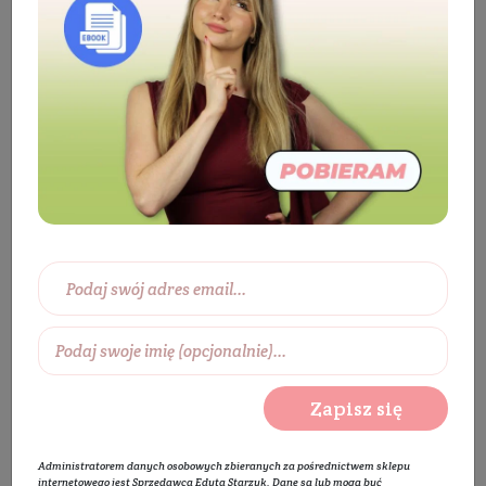
Kosmetyki
Twarz
Oczyszczanie i
demakijaż
Żel do mycia twarzy
Żel do cery
suchej
Płyn do mycia twarzy Garden Roses
Zapisz się
Administratorem danych osobowych zbieranych za pośrednictwem sklepu
internetowego jest Sprzedawca Edyta Starzyk. Dane są lub mogą być