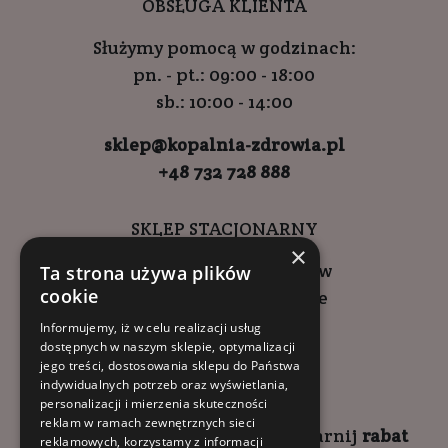
OBSŁUGA KLIENTA
Służymy pomocą w godzinach:
pn. - pt.: 09:00 - 18:00
sb.: 10:00 - 14:00
sklep@kopalnia-zdrowia.pl
+48 732 728 888
SKLEP STACJONARNY
×
ul. Wadowicka 6, Kraków
Ta strona używa plików
cookie
Kompleks Buma Square
godziny otwarcia:
Informujemy, iż w celu realizacji usług
dostępnych w naszym sklepie, optymalizacji
9:00 - 18:00 (pon-pt)
jego treści, dostosowania sklepu do Państwa
10:00 - 14:00 (sob)
indywidualnych potrzeb oraz wyświetlania,
personalizacji i mierzenia skuteczności
reklam w ramach zewnętrznych sieci
Zapisz się na
NEWSLETTER
i
zgarnij
rabat
reklamowych, korzystamy z informacji