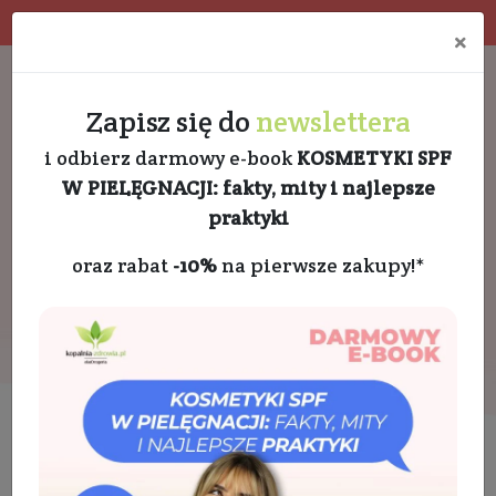
Program rabatowy
Eko pakowanie
×
Darmowa dostawa od 189 PLN
+48 732 728 888
Zapisz się do
newslettera
i odbierz darmowy e-book
KOSMETYKI SPF
W PIELĘGNACJI: fakty, mity i najlepsze
praktyki
oraz rabat
-10%
na pierwsze zakupy!*