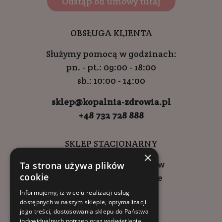
Odstąp od umowy tutaj
OBSŁUGA KLIENTA
Służymy pomocą w godzinach:
pn. - pt.: 09:00 - 18:00
sb.: 10:00 - 14:00
sklep@kopalnia-zdrowia.pl
+48 732 728 888
SKLEP STACJONARNY
×
ul. Wadowicka 6, Kraków
Ta strona używa plików
cookie
Kompleks Buma Square
godziny otwarcia:
Informujemy, iż w celu realizacji usług
dostępnych w naszym sklepie, optymalizacji
9:00 - 18:00 (pon-pt)
jego treści, dostosowania sklepu do Państwa
10:00 - 14:00 (sob)
indywidualnych potrzeb oraz wyświetlania,