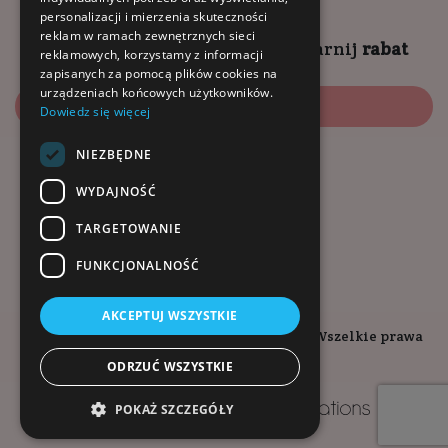
personalizacji i mierzenia skuteczności
reklam w ramach zewnętrznych sieci
Zapisz się na
NEWSLETTER
i
zgarnij
rabat
reklamowych, korzystamy z informacji
zapisanych za pomocą plików cookies na
urządzeniach końcowych użytkowników.
Zapisz się
Dowiedz się więcej
NIEZBĘDNE
Dołącz do nas:
WYDAJNOŚĆ
TARGETOWANIE
FUNKCJONALNOŚĆ
AKCEPTUJ WSZYSTKIE
Copyright © 2026. Kopalnia-Zdrowia.pl - Wszelkie prawa
zastrzeżone.
ODRZUĆ WSZYSTKIE
Projekt i wykonanie
POKAŻ SZCZEGÓŁY