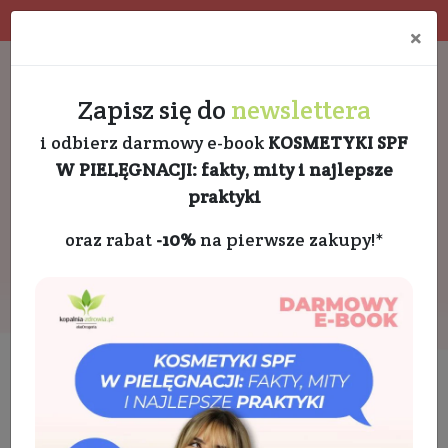
4.9 w Google opinie
Doradztwo kosmetologa
×
Darmowa dostawa od 189 PLN
+48 732 728 888
Zapisz się do
newslettera
i odbierz darmowy e-book
KOSMETYKI SPF
W PIELĘGNACJI: fakty, mity i najlepsze
praktyki
oraz rabat
-10%
na pierwsze zakupy!*