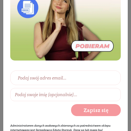
Kosmetyki
Twarz
Higiena jamy
ustnej
Płyn do płukania jamy ustnej
Płyn do
płukania jamy ustnej
BESTSELLER
Zapisz się
Administratorem danych osobowych zbieranych za pośrednictwem sklepu
internetowego jest Sprzedawca Edyta Starzyk. Dane są lub mogą być