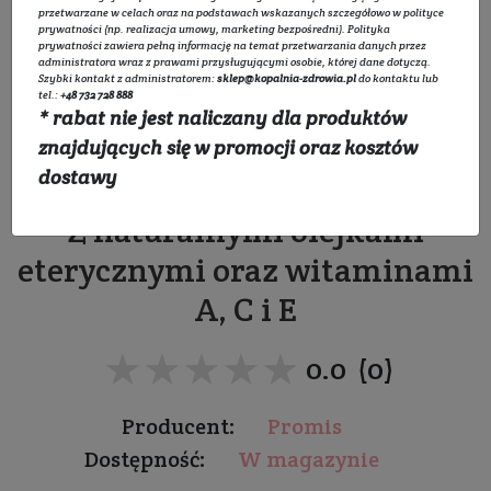
przetwarzane w celach oraz na podstawach wskazanych szczegółowo w
polityce
prywatności
(np. realizacja umowy, marketing bezpośredni).
Polityka
prywatności
zawiera pełną informację na temat przetwarzania danych przez
administratora wraz z prawami przysługującymi osobie, której dane dotyczą.
Szybki kontakt z administratorem:
sklep@kopalnia-zdrowia.pl
do kontaktu lub
tel.:
+48 732 728 888
* rabat nie jest naliczany dla produktów
Płyn do płukania jamy
znajdujących się w promocji oraz kosztów
ustnej
dostawy
Z naturalnymi olejkami
eterycznymi oraz witaminami
A, C i E
★★★★★
★★★★★
0.0 (0)
Producent:
Promis
Dostępność:
W magazynie