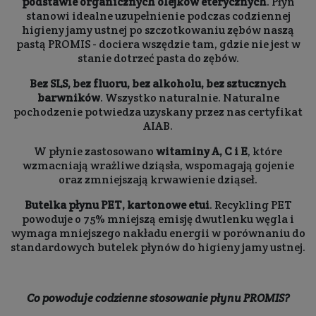
podstawie organicznych olejków eterycznych
. Płyn
stanowi idealne uzupełnienie podczas codziennej
higieny jamy ustnej po szczotkowaniu zębów naszą
pastą PROMIS - dociera wszędzie tam, gdzie nie jest w
stanie dotrzeć pasta do zębów.
Bez SLS, bez fluoru, bez alkoholu, bez sztucznych
barwników
. Wszystko naturalnie. Naturalne
pochodzenie potwiedza uzyskany przez nas certyfikat
AIAB.
W płynie zastosowano
witaminy A, C i E
, które
wzmacniają wrażliwe dziąsła, wspomagają gojenie
oraz zmniejszają krwawienie dziąseł.
Butelka płynu PET, kartonowe etui
. Recykling PET
powoduje o 75% mniejszą emisję dwutlenku węgla i
wymaga mniejszego nakładu energii w porównaniu do
standardowych butelek płynów do higieny jamy ustnej.
Co powoduje codzienne stosowanie płynu PROMIS?