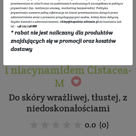
przetwarzane w celach oraz na podstawach wskazanych szczegółowo w
polityce
prywatności
(np. realizacja umowy, marketing bezpośredni).
Polityka
prywatności
zawiera pełną informację na temat przetwarzania danych przez
administratora wraz z prawami przysługującymi osobie, której dane dotyczą.
Szybki kontakt z administratorem:
sklep@kopalnia-zdrowia.pl
do kontaktu lub
tel.:
+48 732 728 888
* rabat nie jest naliczany dla produktów
Serum normalizujące z
znajdujących się w promocji oraz kosztów
dostawy
kwasem migdałowym 5%
i niacynamidem Cistacea-
M
Do skóry wrażliwej, tłustej, z
niedoskonałościami
★★★★★
★★★★★
0.0 (0)