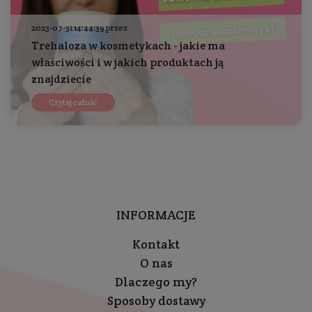
2023-07-31 14:44:39 przez
Trehaloza w kosmetykach - jakie ma
właściwości i w jakich produktach ją
znajdziecie
Czytaj całość
INFORMACJE
Kontakt
O nas
Dlaczego my?
Sposoby dostawy