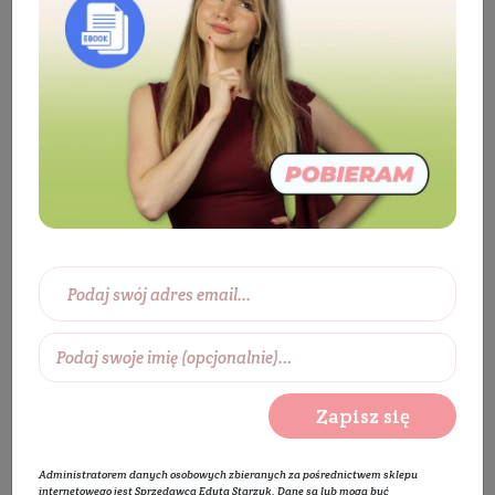
Kosmetyki
Twarz
Pielęgnacja twarzy
Serum do twarzy
Serum do cery tłustej
Serum normalizujące z kwasem migdałowym 5% i
niacynamidem Cistacea-M
Zapisz się
Administratorem danych osobowych zbieranych za pośrednictwem sklepu
internetowego jest Sprzedawca Edyta Starzyk. Dane są lub mogą być