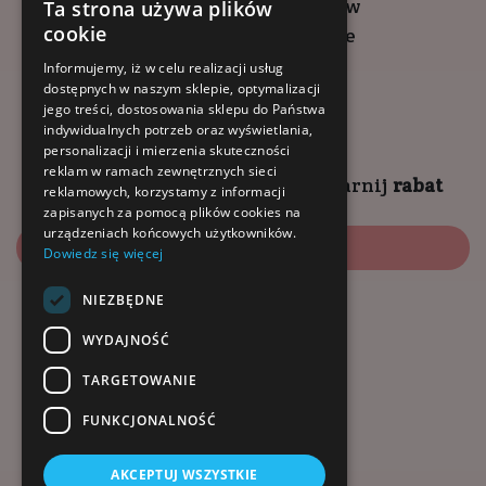
ul. Wadowicka 6, Kraków
Ta strona używa plików
cookie
Kompleks Buma Square
godziny otwarcia:
Informujemy, iż w celu realizacji usług
dostępnych w naszym sklepie, optymalizacji
9:00 - 18:00 (pon-pt)
jego treści, dostosowania sklepu do Państwa
10:00 - 14:00 (sob)
indywidualnych potrzeb oraz wyświetlania,
personalizacji i mierzenia skuteczności
reklam w ramach zewnętrznych sieci
Zapisz się na
NEWSLETTER
i
zgarnij
rabat
reklamowych, korzystamy z informacji
zapisanych za pomocą plików cookies na
urządzeniach końcowych użytkowników.
Zapisz się
Dowiedz się więcej
NIEZBĘDNE
Dołącz do nas:
WYDAJNOŚĆ
TARGETOWANIE
FUNKCJONALNOŚĆ
AKCEPTUJ WSZYSTKIE