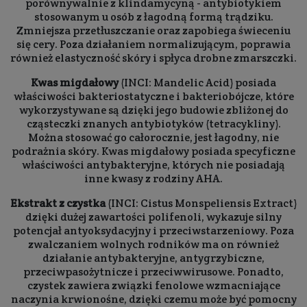
porównywalnie z klindamycyną - antybiotykiem
stosowanym u osób z łagodną formą trądziku.
Zmniejsza przetłuszczanie oraz zapobiega świeceniu
się cery. Poza działaniem normalizującym, poprawia
również elastyczność skóry i spłyca drobne zmarszczki.
Kwas migdałowy
(INCI: Mandelic Acid) posiada
właściwości bakteriostatyczne i bakteriobójcze, które
wykorzystywane są dzięki jego budowie zbliżonej do
cząsteczki znanych antybiotyków (tetracykliny).
Można stosować go całorocznie, jest łagodny, nie
podrażnia skóry. Kwas migdałowy posiada specyficzne
właściwości antybakteryjne, których nie posiadają
inne kwasy z rodziny AHA.
Ekstrakt z czystka
(INCI: Cistus Monspeliensis Extract)
dzięki dużej zawartości polifenoli, wykazuje silny
potencjał antyoksydacyjny i przeciwstarzeniowy. Poza
zwalczaniem wolnych rodników ma on również
działanie antybakteryjne, antygrzybiczne,
przeciwpasożytnicze i przeciwwirusowe. Ponadto,
czystek zawiera związki fenolowe wzmacniające
naczynia krwionośne, dzięki czemu może być pomocny