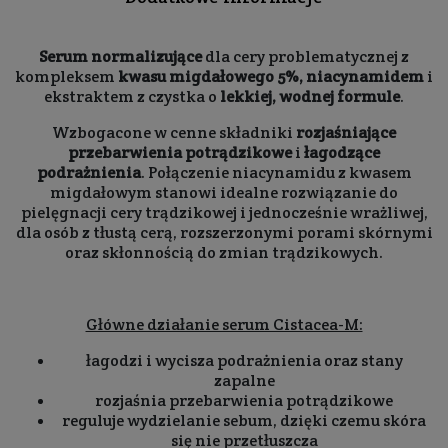
Serum normalizujące
dla cery problematycznej z
kompleksem
kwasu migdałowego 5%, niacynamidem
i
ekstraktem z czystka o
lekkiej, wodnej formule
.
Wzbogacone w cenne składniki
rozjaśniające
przebarwienia potrądzikowe
i
łagodzące
podrażnienia
. Połączenie niacynamidu z kwasem
migdałowym stanowi idealne rozwiązanie do
pielęgnacji cery trądzikowej i jednocześnie wrażliwej,
dla osób z tłustą cerą, rozszerzonymi porami skórnymi
oraz skłonnością do zmian trądzikowych.
Główne działanie serum Cistacea-M:
łagodzi i wycisza podrażnienia oraz stany
zapalne
rozjaśnia przebarwienia potrądzikowe
reguluje wydzielanie sebum, dzięki czemu skóra
się nie przetłuszcza