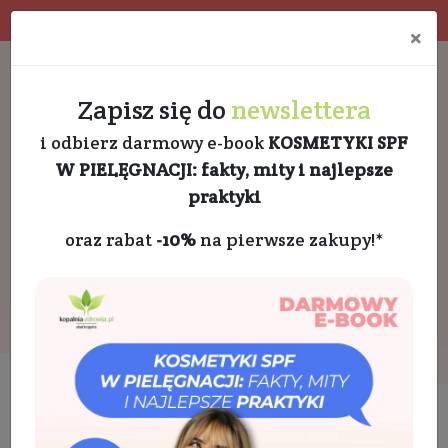
Program rabatowy
Eko pakowanie
×
Darmowa dostawa od 189 PLN
+48 732 728 888
Zapisz się do
newslettera
i odbierz darmowy e-book
KOSMETYKI SPF
W PIELĘGNACJI: fakty, mity i najlepsze
praktyki
oraz rabat
-10%
na pierwsze zakupy!*