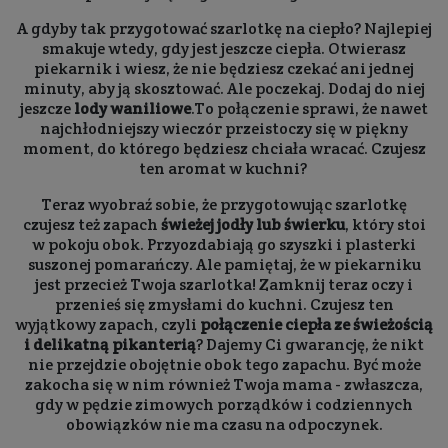
A gdyby tak przygotować szarlotkę na ciepło? Najlepiej
smakuje wtedy, gdy jest jeszcze ciepła. Otwierasz
piekarnik i wiesz, że nie będziesz czekać ani jednej
minuty, aby ją skosztować. Ale poczekaj. Dodaj do niej
jeszcze
lody waniliowe
.To połączenie sprawi, że nawet
najchłodniejszy wieczór przeistoczy się w piękny
moment, do którego będziesz chciała wracać. Czujesz
ten aromat w kuchni?
Teraz wyobraź sobie, że przygotowując szarlotkę
czujesz też zapach
świeżej jodły lub świerku
, który stoi
w pokoju obok. Przyozdabiają go szyszki i plasterki
suszonej pomarańczy. Ale pamiętaj, że w piekarniku
jest przecież Twoja szarlotka! Zamknij teraz oczy i
przenieś się zmysłami do kuchni. Czujesz ten
wyjątkowy zapach, czyli
połączenie ciepła ze świeżością
i delikatną pikanterią
? Dajemy Ci gwarancję, że nikt
nie przejdzie obojętnie obok tego zapachu. Być może
zakocha się w nim również Twoja mama - zwłaszcza,
gdy w pędzie zimowych porządków i codziennych
obowiązków nie ma czasu na odpoczynek.