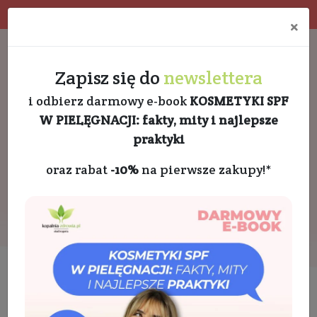
Program rabatowy
Eko pakowanie
×
Darmowa dostawa od 189 PLN
+48 732 728 888
Zapisz się do
newslettera
i odbierz darmowy e-book
KOSMETYKI SPF
W PIELĘGNACJI: fakty, mity i najlepsze
praktyki
oraz rabat
-10%
na pierwsze zakupy!*