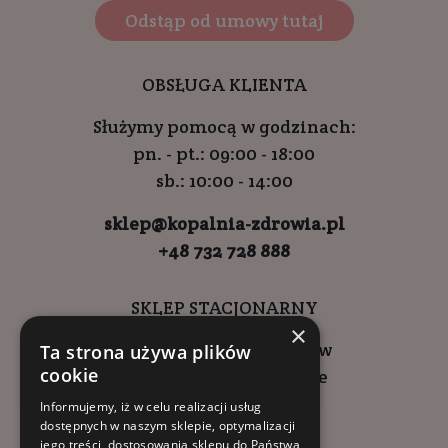
Odstąp od umowy tutaj
OBSŁUGA KLIENTA
Służymy pomocą w godzinach:
pn. - pt.: 09:00 - 18:00
sb.: 10:00 - 14:00
sklep@kopalnia-zdrowia.pl
+48 732 728 888
SKLEP STACJONARNY
×
ul. Wadowicka 6, Kraków
Ta strona używa plików
cookie
Kompleks Buma Square
godziny otwarcia:
Informujemy, iż w celu realizacji usług
dostępnych w naszym sklepie, optymalizacji
9:00 - 18:00 (pon-pt)
jego treści, dostosowania sklepu do Państwa