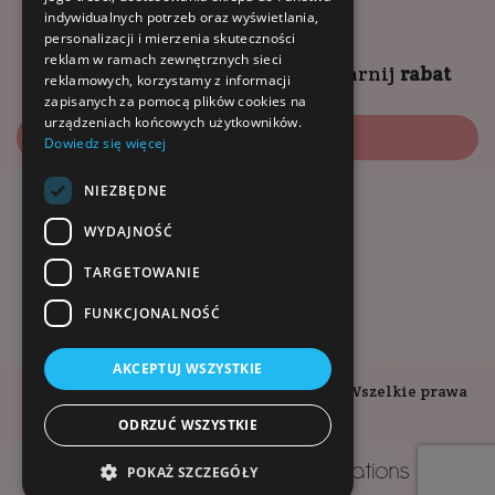
10:00 - 14:00 (sob)
indywidualnych potrzeb oraz wyświetlania,
personalizacji i mierzenia skuteczności
reklam w ramach zewnętrznych sieci
Zapisz się na
NEWSLETTER
i
zgarnij
rabat
reklamowych, korzystamy z informacji
zapisanych za pomocą plików cookies na
urządzeniach końcowych użytkowników.
Zapisz się
Dowiedz się więcej
NIEZBĘDNE
Dołącz do nas:
WYDAJNOŚĆ
TARGETOWANIE
FUNKCJONALNOŚĆ
AKCEPTUJ WSZYSTKIE
Copyright © 2026. Kopalnia-Zdrowia.pl - Wszelkie prawa
zastrzeżone.
ODRZUĆ WSZYSTKIE
Projekt i wykonanie
POKAŻ SZCZEGÓŁY