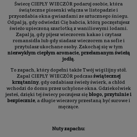
Świecę CIEPŁY WIECZÓR podaruj osobie, która
świąteczne piosenki włącza w listopadzie i
przyozdabia okna gwiazdami ze sztucznego śniegu.
Odpal ją, gdy odwiedzi Cię babcia, którą poczęstujesz
świeżo upieczoną szarlotką z waniliowymi lodami.
Zapal ją, gdy pijesz wieczorem kakao i czytasz
romansidła lub gdy siadasz wieczorem na sofie i
przytulasz ukochane osoby. Zakochaj się w tym
niezwykłym ciepłym aromacie, przełamanym świeżą
jodłą
.
To zapach, który dopełni także Twój wigilijny stół.
Zapal CIEPŁY WIECZÓR podczas
świątecznej
krzątaniny
, gdy ozdabiasz świeży świerk, a chłód
wchodzi do domu przez uchylone okna. Gdziekolwiek
jesteś, dzięki tej świecy poczujesz się
błogo, przytulnie i
bezpiecznie
, a długie wieczory przestaną być surowe i
męczące.
Nuty zapachu: