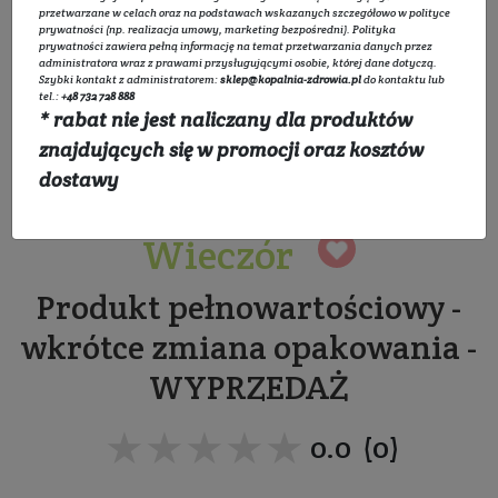
przetwarzane w celach oraz na podstawach wskazanych szczegółowo w
polityce
prywatności
(np. realizacja umowy, marketing bezpośredni).
Polityka
prywatności
zawiera pełną informację na temat przetwarzania danych przez
administratora wraz z prawami przysługującymi osobie, której dane dotyczą.
Szybki kontakt z administratorem:
sklep@kopalnia-zdrowia.pl
do kontaktu lub
tel.:
+48 732 728 888
* rabat nie jest naliczany dla produktów
znajdujących się w promocji oraz kosztów
dostawy
Świeca sojowa Ciepły
Wieczór
Produkt pełnowartościowy -
wkrótce zmiana opakowania -
WYPRZEDAŻ
★★★★★
★★★★★
0.0 (0)