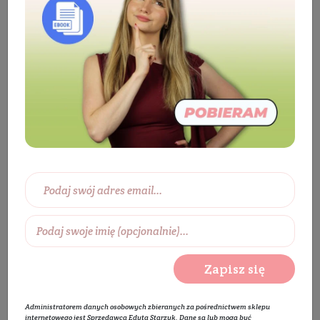
Eko dom
Aromaterapia
Świece i woski
zapachowe
Świece sojowe
Świeca sojowa
Ciepły Wieczór
Zapisz się
Administratorem danych osobowych zbieranych za pośrednictwem sklepu
internetowego jest Sprzedawca Edyta Starzyk. Dane są lub mogą być