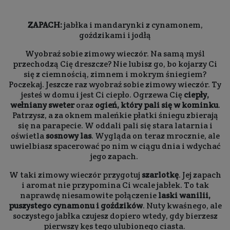
ZAPACH:
jabłka i mandarynki z cynamonem,
goździkami i jodłą
Wyobraź sobie zimowy wieczór. Na samą myśl
przechodzą Cię dreszcze? Nie lubisz go, bo kojarzy Ci
się z ciemnością, zimnem i mokrym śniegiem?
Poczekaj. Jeszcze raz wyobraź sobie zimowy wieczór. Ty
jesteś w domu i jest Ci ciepło. Ogrzewa Cię
ciepły,
wełniany sweter
oraz
ogień, który pali się w kominku
.
Patrzysz, a za oknem maleńkie płatki śniegu zbierają
się na parapecie. W oddali pali się stara latarnia i
oświetla
sosnowy las
. Wygląda on teraz mrocznie, ale
uwielbiasz spacerować po nim w ciągu dnia i wdychać
jego zapach.
W taki zimowy wieczór przygotuj
szarlotkę
. Jej zapach
i aromat nie przypomina Ci wcale jabłek. To tak
naprawdę niesamowite połączenie
laski wanilii,
puszystego cynamonu i goździków
. Nuty kwaśnego, ale
soczystego jabłka czujesz dopiero wtedy, gdy bierzesz
pierwszy kęs tego ulubionego ciasta.