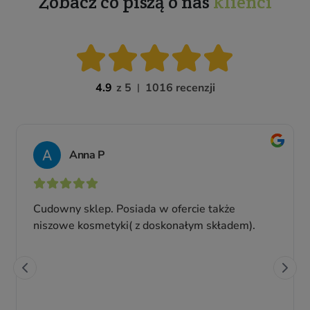
Zobacz co piszą o nas
klienci