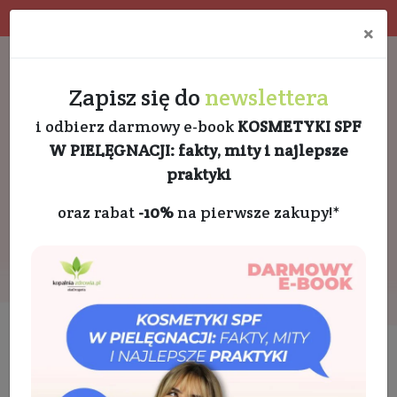
Program rabatowy
Eko pakowanie
×
Darmowa dostawa od 189 PLN
+48 732 728 888
Zapisz się do
newslettera
i odbierz darmowy e-book
KOSMETYKI SPF
W PIELĘGNACJI: fakty, mity i najlepsze
praktyki
oraz rabat
-10%
na pierwsze zakupy!*