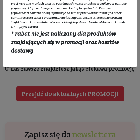
przetwarzane w celach oraz na podstawach wskazanych szczegółowo w
polityce
prywatności
(np. realizacja umowy, marketing bezpośredni).
Polityka
prywatności
zawiera pełną informację na temat przetwarzania danych przez
administratora wraz z prawami przysługującymi osobie, której dane dotyczą.
Szybki kontakt z administratorem:
sklep@kopalnia-zdrowia.pl
do kontaktu lub
tel.:
+48 732 728 888
* rabat nie jest naliczany dla produktów
znajdujących się w promocji oraz kosztów
dostawy
Ale nie martw się
U nas zawsze znajdziesz jakąś ciekawą promocję
Przejdź do aktualnych PROMOCJI
Zapisz się do
newslettera