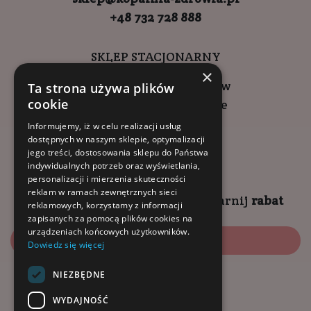
+48 732 728 888
SKLEP STACJONARNY
×
ul. Wadowicka 6, Kraków
Ta strona używa plików
cookie
Kompleks Buma Square
godziny otwarcia:
Informujemy, iż w celu realizacji usług
dostępnych w naszym sklepie, optymalizacji
9:00 - 18:00 (pon-pt)
jego treści, dostosowania sklepu do Państwa
10:00 - 14:00 (sob)
indywidualnych potrzeb oraz wyświetlania,
personalizacji i mierzenia skuteczności
reklam w ramach zewnętrznych sieci
Zapisz się na
NEWSLETTER
i
zgarnij
rabat
reklamowych, korzystamy z informacji
zapisanych za pomocą plików cookies na
urządzeniach końcowych użytkowników.
Zapisz się
Dowiedz się więcej
NIEZBĘDNE
Dołącz do nas:
WYDAJNOŚĆ