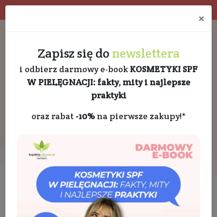
Program rabatowy
Eko pakowanie
×
Darmowa dostawa od 189 PLN
+48 732 728 888
Zapisz się do
newslettera
i odbierz darmowy e-book
KOSMETYKI SPF
W PIELĘGNACJI: fakty, mity i najlepsze
praktyki
oraz rabat
-10%
na pierwsze zakupy!*