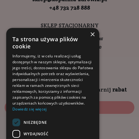
+48 732 728 888
SKLEP STACJONARNY
×
ul. Wadowicka 6, Kraków
Ta strona używa plików
cookie
Kompleks Buma Square
godziny otwarcia:
Informujemy, iż w celu realizacji usług
dostępnych w naszym sklepie, optymalizacji
9:00 - 18:00 (pon-pt)
jego treści, dostosowania sklepu do Państwa
10:00 - 14:00 (sob)
indywidualnych potrzeb oraz wyświetlania,
personalizacji i mierzenia skuteczności
reklam w ramach zewnętrznych sieci
Zapisz się na
NEWSLETTER
i
zgarnij
rabat
reklamowych, korzystamy z informacji
zapisanych za pomocą plików cookies na
urządzeniach końcowych użytkowników.
Zapisz się
Dowiedz się więcej
NIEZBĘDNE
Dołącz do nas:
WYDAJNOŚĆ