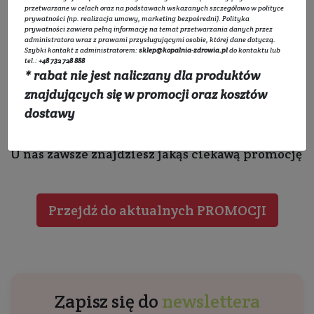
przetwarzane w celach oraz na podstawach wskazanych szczegółowo w
polityce
prywatności
(np. realizacja umowy, marketing bezpośredni).
Polityka
prywatności
zawiera pełną informację na temat przetwarzania danych przez
administratora wraz z prawami przysługującymi osobie, której dane dotyczą.
Szybki kontakt z administratorem:
sklep@kopalnia-zdrowia.pl
do kontaktu lub
tel.:
+48 732 728 888
* rabat nie jest naliczany dla produktów
znajdujących się w promocji oraz kosztów
dostawy
Ale nie martw się
U nas zawsze znajdziesz jakąś ciekawą promocję
Przejdź do aktualnych PROMOCJI
Zapisz się do
newslettera