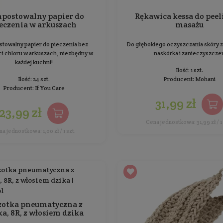
Myjka z naturalnego włókna -
P
LENmyjka mała
Do mycia naczyń oraz czyszczenia powierzchni
B
ka
Ilość: 1 szt.
Producent:
Klareko
23,99 zł
Cena jednostkowa: 23,99 zł / 1 szt.