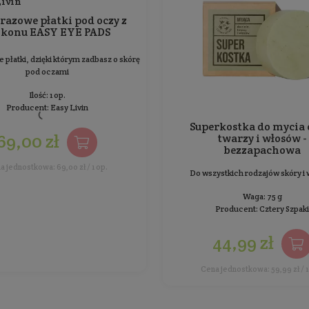
Wielorazowe płatki pod oczy z
silikonu EASY EYE PADS
Wielorazowe płatki, dzięki którym zadbasz o skórę
pod oczami
Ilość: 1 op.
Producent:
Easy Livin