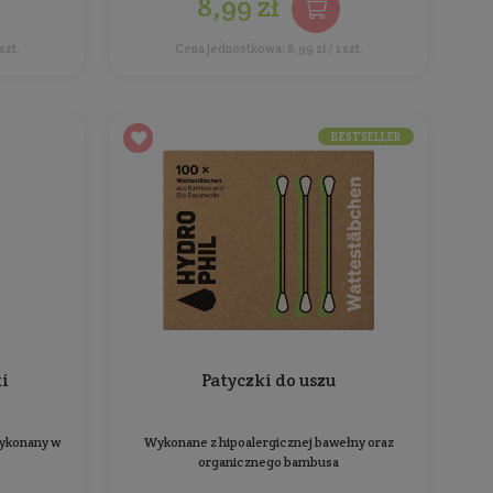
Patyczki bambusowe do uszu z
Patycz
bawełną
bawełn
Wykonane z hipoalergicznej bawełny oraz
Wykonane
organicznego bambusa
Ilość: 1 szt.
Producent:
Zuzii