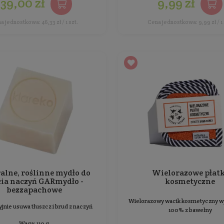
Zestaw wielorazowych płatków
z silikonu EASY PADS SET
Wielorazowe płatki, dzięki którym zadbasz o swoją
skórę
Ilość: 3 szt.
Producent:
Easy Livin