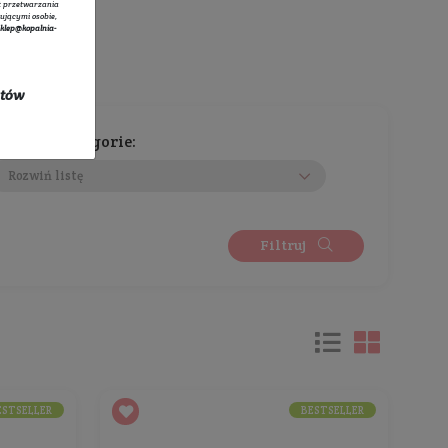
tratorem danych osobowych zbieranych za pośrednictwem sklepu
owego jest Sprzedawca Edyta Starzyk. Dane są lub mogą być
rzane w celach oraz na podstawach wskazanych szczegółowo w
 prywatności
(np. realizacja umowy, marketing bezpośredni).
 prywatności
zawiera pełną informację na temat przetwarzania
rzez administratora wraz z prawami przysługującymi osobie,
ane dotyczą. Szybki kontakt z administratorem:
sklep@kopalnia-
pl
do kontaktu lub tel.:
+48 732 728 888
ych się w promocji oraz kosztów
Wybierz kategorie:
Rozwiń listę