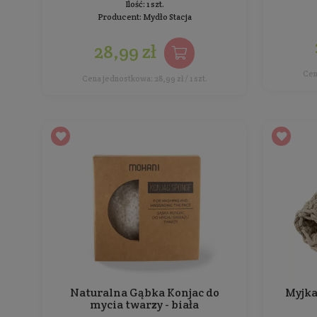
Cena jednostkowa: 17,99 zł / 1 op.
Pilerka korundowa do stóp