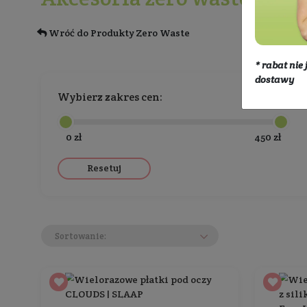
Produkty Zero Waste
Akcesoria zero
Akcesoria zero wast
Wróć do Produkty Zero Waste
Wybierz zakres cen:
0 zł
Resetuj