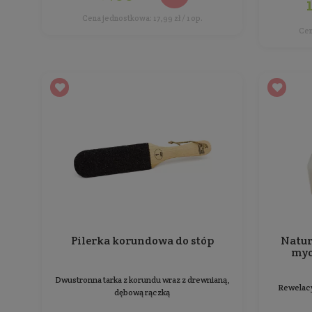
Gąbka EKO do mycia naczyń
Gąbka EKO do mycia naczyń Sonett
Ilość: 1 op. (2 szt.)
Producent:
Sonett
17,99 zł