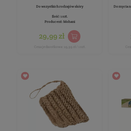
Dwustronna tarka z korundu wraz z drewnianą,
dębową rączką
Ilość: 1 szt.
Producent:
Mydło Stacja
28,99 zł
Cena jednostkowa: 28,99 zł / 1 szt.