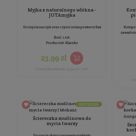
Naturalna Gąbka Konjac do
mycia twarzy - biała
Do wszystkich rodzajów skóry
Ilość: 1 szt.
Producent:
Mohani
29,99 zł
Cena jednostkowa: 29,99 zł / 1 szt.