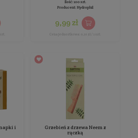
9,99 zł
Cena jednostkowa: 9,99 zł / 1 szt.
Cena
Wielorazowe płatki