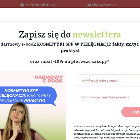
łka w 24h
Program rabatowy
Darmowa dostawa od 189 PLN
Zapisz się do
ne
i odbierz darmowy e-book
KOSMETYKI SPF W PIE
praktyki
oraz rabat
-10%
na pierw
Na prezent
Eko dom
Składniki akt