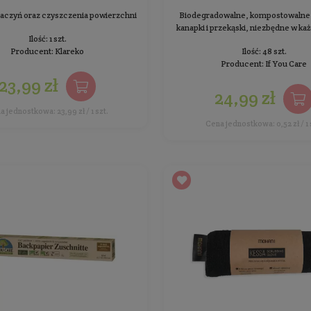
mycia naczyń GARmydło -
bezzapachowe
W
Rewelacyjnie usuwa tłuszcz i brud z naczyń
Waga: 110 g
Producent:
Klareko
27,99 zł
Cena jednostkowa: 25,45 zł / 100 g