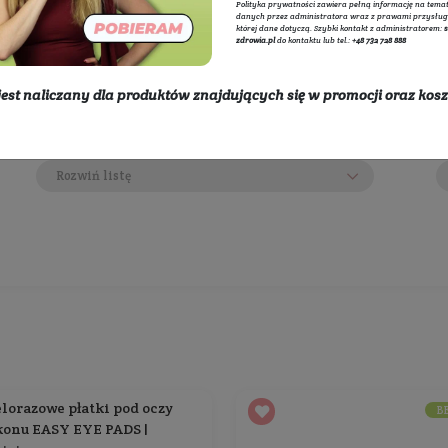
 waste
Adminis
internet
przetwa
e
polityce
Polityka
danych p
której d
zdrowia.
* rabat nie jest naliczany dla produktów znajdując
dostawy
Wybierz producentów:
Rozwiń listę
450 zł