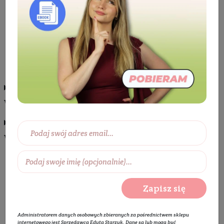
Kosmetyki z witaminą C
Kosmetyki z witaminą C
Krem do twarzy z
Serum do twarzy z
witaminą C
witaminą C
Tonik do twarzy z
witaminą C
Zapisz się
Wybierz zakres cen:
Administratorem danych osobowych zbieranych za pośrednictwem sklepu
internetowego jest Sprzedawca Edyta Starzyk. Dane są lub mogą być