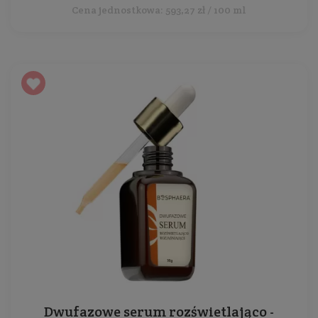
Cena jednostkowa: 593,27 zł / 100 ml
Dwufazowe serum rozświetlająco -