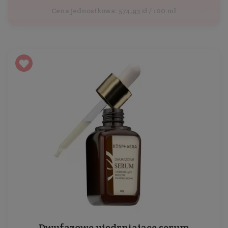
Cena jednostkowa: 574,93 zł / 100 ml
Dwufazowe ujędrniające serum