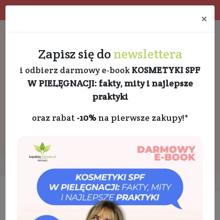
Program rabatowy
Eko pakowanie
×
Darmowa dostawa od 189 PLN
+48 732 728 888
Zapisz się do
newslettera
i odbierz darmowy e-book
KOSMETYKI SPF
W PIELĘGNACJI: fakty, mity i najlepsze
praktyki
oraz rabat
-10%
na pierwsze zakupy!*