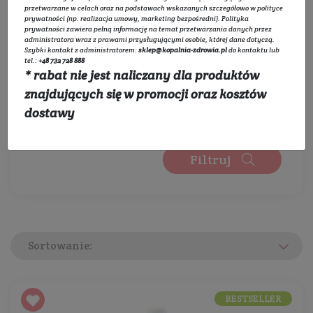
0 zł
450 zł
przetwarzane w celach oraz na podstawach wskazanych szczegółowo w
polityce
prywatności
(np. realizacja umowy, marketing bezpośredni).
Polityka
Wybierz producentów:
prywatności
zawiera pełną informację na temat przetwarzania danych przez
administratora wraz z prawami przysługującymi osobie, której dane dotyczą.
Szybki kontakt z administratorem:
sklep@kopalnia-zdrowia.pl
do kontaktu lub
Rozwiń listę
tel.:
+48 732 728 888
* rabat nie jest naliczany dla produktów
Wybierz kategorie:
znajdujących się w promocji oraz kosztów
dostawy
Rozwiń listę
Filtruj
Sortowanie:
BESTSELLER