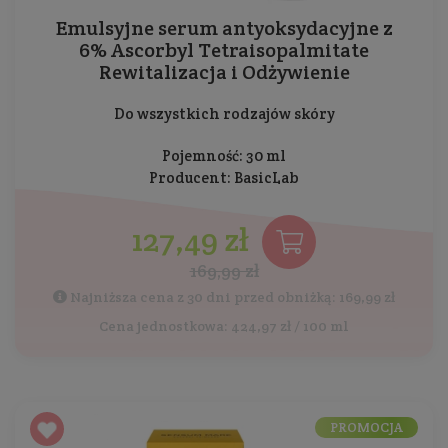
Emulsyjne serum antyoksydacyjne z
6% Ascorbyl Tetraisopalmitate
Rewitalizacja i Odżywienie
Do wszystkich rodzajów skóry
Pojemność: 30 ml
Producent:
BasicLab
127,49 zł
169,99 zł
Najniższa cena z 30 dni przed obniżką: 169,99 zł
Cena jednostkowa: 424,97 zł / 100 ml
PROMOCJA