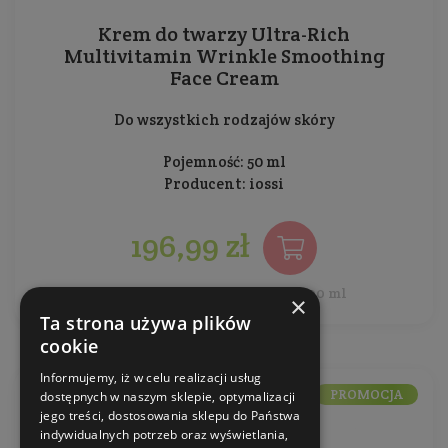
Krem do twarzy Ultra-Rich
Multivitamin Wrinkle Smoothing
Face Cream
Do wszystkich rodzajów skóry
Pojemność: 50 ml
Producent:
iossi
196,99 zł
Cena jednostkowa: 393,98 zł / 100 ml
×
Ta strona używa plików
cookie
Informujemy, iż w celu realizacji usług
PROMOCJA
dostępnych w naszym sklepie, optymalizacji
jego treści, dostosowania sklepu do Państwa
indywidualnych potrzeb oraz wyświetlania,