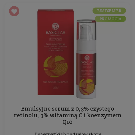
BESTSELLER
PROMOCJA
Emulsyjne serum z 0,3% czystego
retinolu, 3% witaminą C i koenzymem
Q10
Do wszystkich rodzajów skóry