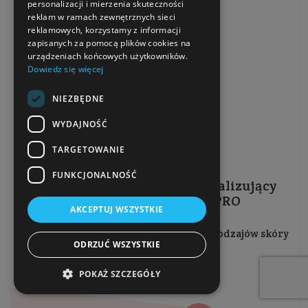
personalizacji i mierzenia skuteczności
reklam w ramach zewnętrznych sieci
reklamowych, korzystamy z informacji
zapisanych za pomocą plików cookies na
urządzeniach końcowych użytkowników.
Dowiedz się więcej
NIEZBĘDNE
WYDAJNOŚĆ
TARGETOWANIE
FUNKCJONALNOŚĆ
Antyoksydacyjny krem rewitalizujący
z witaminą C 3% ALGOPRO
AKCEPTUJ WSZYSTKIE
Krem na dzień i na noc do wszystkich rodzajów skóry
ODRZUĆ WSZYSTKIE
Pojemność: 50 ml
POKAŻ SZCZEGÓŁY
Producent:
Sensum Mare