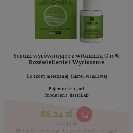
Serum wyrównujące z witaminą C 15%
Rozświetlenie i Wyciszenie
Do skóry mieszanej, tłustej, wrażliwej
Pojemność: 15 ml
Producent:
BasicLab
86,24 zł
114,99 zł
Najniższa cena z 30 dni przed obniżką: 114,99 zł