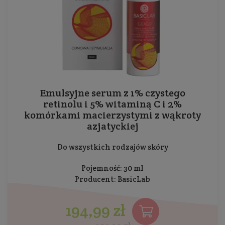
Emulsyjne serum z 1% czystego
retinolu i 5% witaminą C i 2%
komórkami macierzystymi z wąkroty
azjatyckiej
Do wszystkich rodzajów skóry
Pojemność: 30 ml
Producent:
BasicLab
194,99 zł