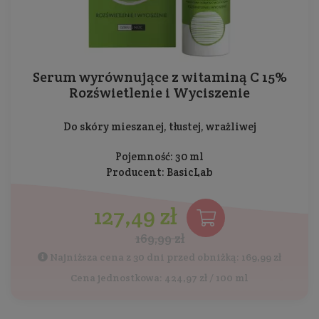
Serum wyrównujące z witaminą C 15%
Rozświetlenie i Wyciszenie
Do skóry mieszanej, tłustej, wrażliwej
Pojemność: 30 ml
Producent:
BasicLab
127,49 zł
169,99 zł
Najniższa cena z 30 dni przed obniżką: 169,99 zł
Cena jednostkowa: 424,97 zł / 100 ml