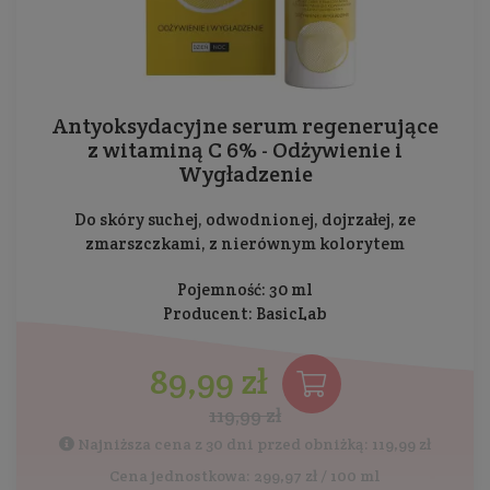
Antyoksydacyjne serum regenerujące
z witaminą C 6% - Odżywienie i
Wygładzenie
Do skóry suchej, odwodnionej, dojrzałej, ze
zmarszczkami, z nierównym kolorytem
Pojemność: 30 ml
Producent:
BasicLab
89,99 zł
119,99 zł
Najniższa cena z 30 dni przed obniżką: 119,99 zł
Cena jednostkowa: 299,97 zł / 100 ml