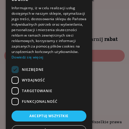
godziny otwarcia:
Informujemy, iż w celu realizacji usług
dostępnych w naszym sklepie, optymalizacji
9:00 - 18:00 (pon-pt)
jego treści, dostosowania sklepu do Państwa
10:00 - 14:00 (sob)
indywidualnych potrzeb oraz wyświetlania,
personalizacji i mierzenia skuteczności
reklam w ramach zewnętrznych sieci
Zapisz się na
NEWSLETTER
i
zgarnij
rabat
reklamowych, korzystamy z informacji
zapisanych za pomocą plików cookies na
urządzeniach końcowych użytkowników.
Zapisz się
Dowiedz się więcej
NIEZBĘDNE
Dołącz do nas:
WYDAJNOŚĆ
TARGETOWANIE
FUNKCJONALNOŚĆ
AKCEPTUJ WSZYSTKIE
Copyright © 2026. Kopalnia-Zdrowia.pl - Wszelkie prawa
zastrzeżone.