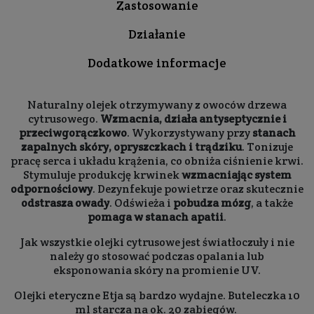
Zastosowanie
Działanie
Dodatkowe informacje
Naturalny olejek otrzymywany z owoców drzewa
cytrusowego.
Wzmacnia, działa antyseptycznie i
przeciwgorączkowo
. Wykorzystywany przy
stanach
zapalnych skóry, opryszczkach i trądziku
. Tonizuje
pracę serca i układu krążenia, co obniża ciśnienie krwi.
Stymuluje produkcję krwinek
wzmacniając system
odpornościowy
. Dezynfekuje powietrze oraz skutecznie
odstrasza owady
. Odświeża i
pobudza mózg
, a także
pomaga w stanach apatii
.
Jak wszystkie olejki cytrusowe jest światłoczuły i nie
należy go stosować podczas opalania lub
eksponowania skóry na promienie UV.
Olejki eteryczne Etja są bardzo wydajne. Buteleczka 10
ml starcza na ok. 20 zabiegów.