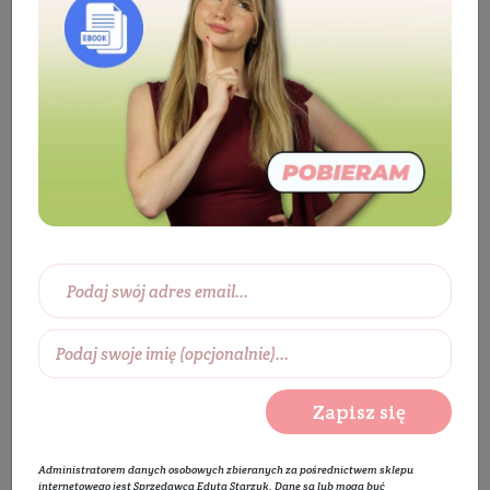
Eko dom
Aromaterapia
Olejki
eteryczne
Cytrynowy olejek eteryczny
Zapisz się
Administratorem danych osobowych zbieranych za pośrednictwem sklepu
internetowego jest Sprzedawca Edyta Starzyk. Dane są lub mogą być