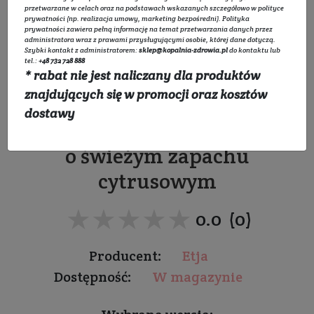
przetwarzane w celach oraz na podstawach wskazanych szczegółowo w
polityce
prywatności
(np. realizacja umowy, marketing bezpośredni).
Polityka
prywatności
zawiera pełną informację na temat przetwarzania danych przez
administratora wraz z prawami przysługującymi osobie, której dane dotyczą.
Szybki kontakt z administratorem:
sklep@kopalnia-zdrowia.pl
do kontaktu lub
Cytrynowy olejek
tel.:
+48 732 728 888
* rabat nie jest naliczany dla produktów
eteryczny
znajdujących się w promocji oraz kosztów
dostawy
Do masażu, kąpieli i inhalacji
o świeżym zapachu
cytrusowym
★★★★★
★★★★★
0.0 (0)
Producent:
Etja
Dostępność:
W magazynie