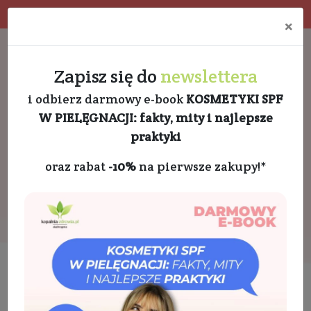
Program rabatowy
Eko pakowanie
×
Darmowa dostawa od 189 PLN
+48 732 728 888
Zapisz się do
newslettera
i odbierz darmowy e-book
KOSMETYKI SPF
W PIELĘGNACJI: fakty, mity i najlepsze
praktyki
oraz rabat
-10%
na pierwsze zakupy!*