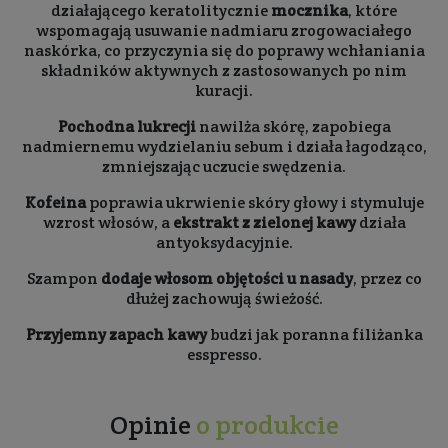
działającego keratolitycznie
mocznika
, które
wspomagają usuwanie nadmiaru zrogowaciałego
naskórka, co przyczynia się do poprawy wchłaniania
składników aktywnych z zastosowanych po nim
kuracji.
Pochodna lukrecji
nawilża skórę, zapobiega
nadmiernemu wydzielaniu sebum i działa łagodząco,
zmniejszając uczucie swędzenia.
Kofeina
poprawia ukrwienie skóry głowy i stymuluje
wzrost włosów, a
ekstrakt z zielonej kawy
działa
antyoksydacyjnie.
Szampon
dodaje włosom objętości u nasady
, przez co
dłużej zachowują świeżość.
Przyjemny zapach kawy
budzi jak poranna filiżanka
esspresso.
Opinie
o produkcie