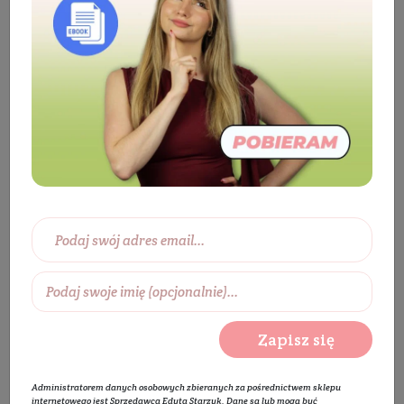
Kosmetyki
Włosy
Pielęgnacja włosów
Szampon do włosów
Szampon do wszystkich
rodzajów włosów
Enzymatyczny szampon kawowy
Wake It Up
Zapisz się
Administratorem danych osobowych zbieranych za pośrednictwem sklepu
internetowego jest Sprzedawca Edyta Starzyk. Dane są lub mogą być