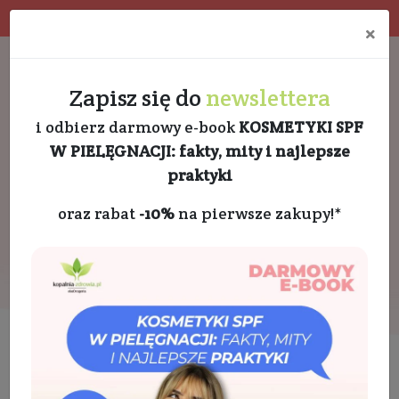
Program rabatowy
Eko pakowanie
×
Darmowa dostawa od 189 PLN
+48 732 728 888
Zapisz się do
newslettera
i odbierz darmowy e-book
KOSMETYKI SPF
W PIELĘGNACJI: fakty, mity i najlepsze
praktyki
oraz rabat
-10%
na pierwsze zakupy!*