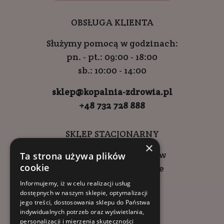
OBSŁUGA KLIENTA
Służymy pomocą w godzinach:
pn. - pt.: 09:00 - 18:00
sb.: 10:00 - 14:00
sklep@kopalnia-zdrowia.pl
+48 732 728 888
SKLEP STACJONARNY
×
ul. Wadowicka 6, Kraków
Ta strona używa plików
cookie
Kompleks Buma Square
godziny otwarcia:
Informujemy, iż w celu realizacji usług
dostępnych w naszym sklepie, optymalizacji
9:00 - 18:00 (pon-pt)
jego treści, dostosowania sklepu do Państwa
10:00 - 14:00 (sob)
indywidualnych potrzeb oraz wyświetlania,
personalizacji i mierzenia skuteczności