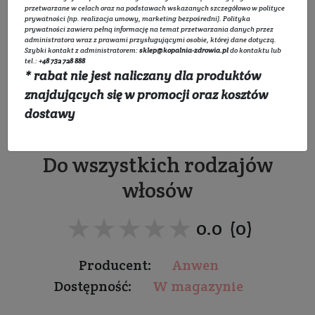
przetwarzane w celach oraz na podstawach wskazanych szczegółowo w
polityce
prywatności
(np. realizacja umowy, marketing bezpośredni).
Polityka
prywatności
zawiera pełną informację na temat przetwarzania danych przez
administratora wraz z prawami przysługującymi osobie, której dane dotyczą.
Szybki kontakt z administratorem:
sklep@kopalnia-zdrowia.pl
do kontaktu lub
tel.:
+48 732 728 888
* rabat nie jest naliczany dla produktów
Enzymatyczny szampon
znajdujących się w promocji oraz kosztów
dostawy
kawowy Wake It Up
Do wszystkich rodzajów
włosów
★★★★★
★★★★★
0.0 (0)
Producent:
Anwen
Dostępność:
W magazynie