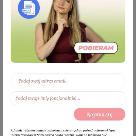
Kosmetyki
Twarz
Pielęgnacja twarzy
Maska do twarzy
Maska do cery tłustej
Maseczka do twarzy - Fioletowa Maseczka
KUP ZA 99 ZŁ - PIANKA ZA 1 GR.
Zapisz się
Administratorem danych osobowych zbieranych za pośrednictwem sklepu
internetowego jest Sprzedawca Edyta Starzyk. Dane są lub mogą być