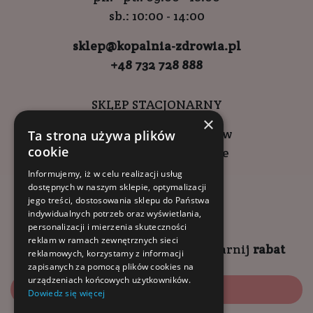
sb.: 10:00 - 14:00
sklep@kopalnia-zdrowia.pl
+48 732 728 888
SKLEP STACJONARNY
×
ul. Wadowicka 6, Kraków
Ta strona używa plików
cookie
Kompleks Buma Square
godziny otwarcia:
Informujemy, iż w celu realizacji usług
dostępnych w naszym sklepie, optymalizacji
9:00 - 18:00 (pon-pt)
jego treści, dostosowania sklepu do Państwa
10:00 - 14:00 (sob)
indywidualnych potrzeb oraz wyświetlania,
personalizacji i mierzenia skuteczności
reklam w ramach zewnętrznych sieci
Zapisz się na
NEWSLETTER
i
zgarnij
rabat
reklamowych, korzystamy z informacji
zapisanych za pomocą plików cookies na
urządzeniach końcowych użytkowników.
Zapisz się
Dowiedz się więcej