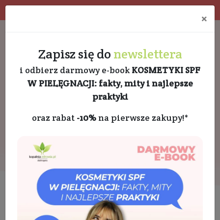
Program rabatowy
Eko pakowanie
×
Darmowa dostawa od 189 PLN
+48 732 728 888
Zapisz się do
newslettera
i odbierz darmowy e-book
KOSMETYKI SPF
W PIELĘGNACJI: fakty, mity i najlepsze
praktyki
oraz rabat
-10%
na pierwsze zakupy!*