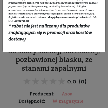
przetwarzane w celach oraz na podstawach wskazanych szczegółowo w
polityce
prywatności
(np. realizacja umowy, marketing bezpośredni).
Polityka
prywatności
zawiera pełną informację na temat przetwarzania danych przez
administratora wraz z prawami przysługującymi osobie, której dane dotyczą.
Szybki kontakt z administratorem:
sklep@kopalnia-zdrowia.pl
do kontaktu lub
tel.:
+48 732 728 888
* rabat nie jest naliczany dla produktów
Maseczka do twarzy -
znajdujących się w promocji oraz kosztów
Fioletowa Maseczka
dostawy
Do skóry suchej, normalnej,
pozbawionej blasku, ze
stanami zapalnymi
★★★★★
★★★★★
0.0 (0)
Producent:
Asoa
Dostępność:
W magazynie