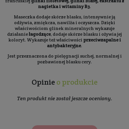
francuskiej
glinki fioletowej, glinki białej, ekstraktu z
nagietka i witaminy B3
.
Maseczka dodaje skórze blasku, intensywnie ją
odżywia, zmiękcza, nawilża i oczyszcza. Dzięki
właściwościom glinek mineralnych wykazuje
działanie
łagodzące
, dodaje skórze blasku i ożywia jej
koloryt. Wykazuje też właściwości
przeciwzapalne i
antybakteryjne
.
Jest przeznaczona do pielęgnacji suchej, normalnej i
pozbawionej blasku cery.
Opinie
o produkcie
Ten produkt nie został jeszcze oceniony.