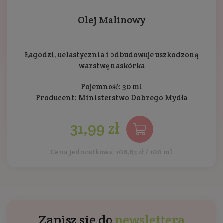
Olej Malinowy
Łagodzi, uelastycznia i odbudowuje uszkodzoną
warstwę naskórka
Pojemność: 30 ml
Producent:
Ministerstwo Dobrego Mydła
31,99 zł
Cena jednostkowa: 106,63 zł / 100 ml
Zapisz się do
newslettera