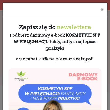
Program rabatowy
Eko pakowanie
×
Darmowa dostawa od 189 PLN
+48 732 728 888
Zapisz się do
newslettera
i odbierz darmowy e-book
KOSMETYKI SPF
W PIELĘGNACJI: fakty, mity i najlepsze
praktyki
oraz rabat
-10%
na pierwsze zakupy!*