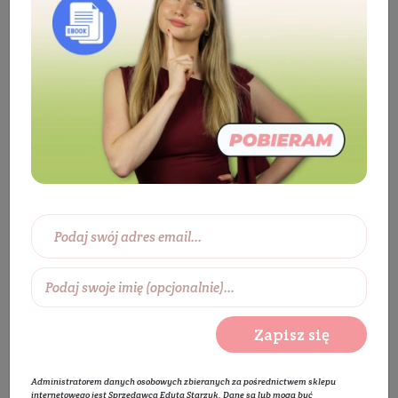
Kosmetyki
Twarz
Pielęgnacja twarzy
Olejek do twarzy
Olej z Opuncji Figowej
Zapisz się
Administratorem danych osobowych zbieranych za pośrednictwem sklepu
internetowego jest Sprzedawca Edyta Starzyk. Dane są lub mogą być