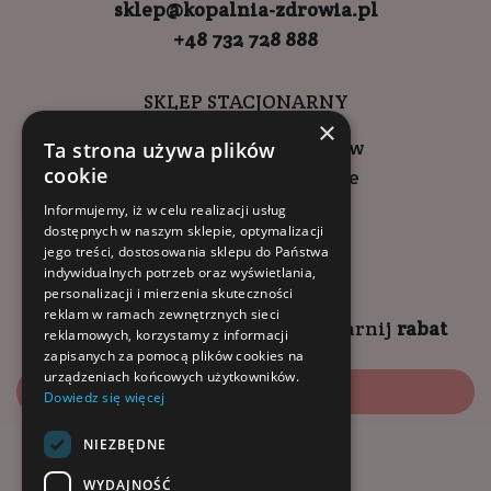
sklep@kopalnia-zdrowia.pl
+48 732 728 888
SKLEP STACJONARNY
×
ul. Wadowicka 6, Kraków
Ta strona używa plików
cookie
Kompleks Buma Square
godziny otwarcia:
Informujemy, iż w celu realizacji usług
dostępnych w naszym sklepie, optymalizacji
9:00 - 18:00 (pon-pt)
jego treści, dostosowania sklepu do Państwa
10:00 - 14:00 (sob)
indywidualnych potrzeb oraz wyświetlania,
personalizacji i mierzenia skuteczności
reklam w ramach zewnętrznych sieci
Zapisz się na
NEWSLETTER
i
zgarnij
rabat
reklamowych, korzystamy z informacji
zapisanych za pomocą plików cookies na
urządzeniach końcowych użytkowników.
Zapisz się
Dowiedz się więcej
NIEZBĘDNE
Dołącz do nas:
WYDAJNOŚĆ