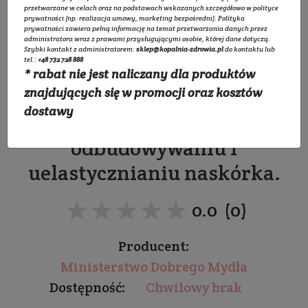
przetwarzane w celach oraz na podstawach wskazanych szczegółowo w
polityce
prywatności
(np. realizacja umowy, marketing bezpośredni).
Polityka
prywatności
zawiera pełną informację na temat przetwarzania danych przez
administratora wraz z prawami przysługującymi osobie, której dane dotyczą.
Szybki kontakt z administratorem:
sklep@kopalnia-zdrowia.pl
do kontaktu lub
Olej z Opuncji Figowej
tel.:
+48 732 728 888
* rabat nie jest naliczany dla produktów
znajdujących się w promocji oraz kosztów
Łagodzi podrażnienia i stany
dostawy
zapalne, pomaga w
odbudowywaniu i
uelastycznianiu naskórka.
★★★★★
★★★★★
0.0 (0)
Producent:
Ministerstwo Dobrego Mydła
Dostępność:
Chwilowy brak