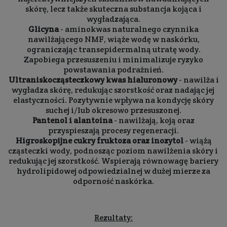
skórę, lecz także skuteczna substancja kojąca i
wygładzająca.
Glicyna
- aminokwas naturalnego czynnika
nawilżającego NMF, wiąże wodę w naskórku,
ograniczając transepidermalną utratę wody.
Zapobiega przesuszeniu i minimalizuje ryzyko
powstawania podrażnień.
Ultraniskocząsteczkowy kwas hialuronowy
- nawilża i
wygładza skórę, redukując szorstkość oraz nadając jej
elastyczności. Pozytywnie wpływa na kondycję skóry
suchej i/lub okresowo przesuszonej.
Pantenol i alantoina
- nawilżają, koją oraz
przyspieszają procesy regeneracji.
Higroskopijne cukry fruktoza oraz inozytol
- wiążą
cząsteczki wody, podnosząc poziom nawilżenia skóry i
redukując jej szorstkość. Wspierają równowagę bariery
hydrolipidowej odpowiedzialnej w dużej mierze za
odporność naskórka.
Rezultaty: