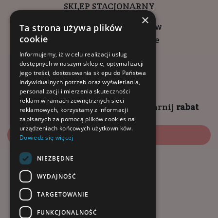
SKLEP STACJONARNY
×
ul. Wadowicka 6, Kraków
Ta strona używa plików
cookie
Kompleks Buma Square
godziny otwarcia:
Informujemy, iż w celu realizacji usług
dostępnych w naszym sklepie, optymalizacji
9:00 - 18:00 (pon-pt)
jego treści, dostosowania sklepu do Państwa
10:00 - 14:00 (sob)
indywidualnych potrzeb oraz wyświetlania,
personalizacji i mierzenia skuteczności
reklam w ramach zewnętrznych sieci
Zapisz się na
NEWSLETTER
i
zgarnij
rabat
reklamowych, korzystamy z informacji
zapisanych za pomocą plików cookies na
urządzeniach końcowych użytkowników.
Zapisz się
Dowiedz się więcej
NIEZBĘDNE
Dołącz do nas:
WYDAJNOŚĆ
TARGETOWANIE
FUNKCJONALNOŚĆ