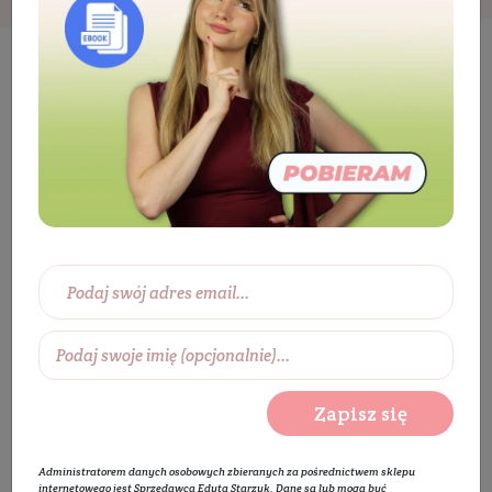
Kosmetyki
Twarz
Oczyszczanie i
demakijaż
Żel do mycia twarzy
Żel do cery
suchej
Żel oczyszczający do skóry suchej i
wrażliwej - seria Micellis
BESTSELLER
Zapisz się
Administratorem danych osobowych zbieranych za pośrednictwem sklepu
internetowego jest Sprzedawca Edyta Starzyk. Dane są lub mogą być