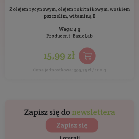
Z olejem rycynowym, olejem rokitnikowym, woskiem
pszczelim, witaminą E
Waga: 4 g
Producent:
BasicLab
15,99 zł
Cena jednostkowa: 399,75 zł / 100 g
Zapisz się do
newslettera
Zapisz się
i zgarnij