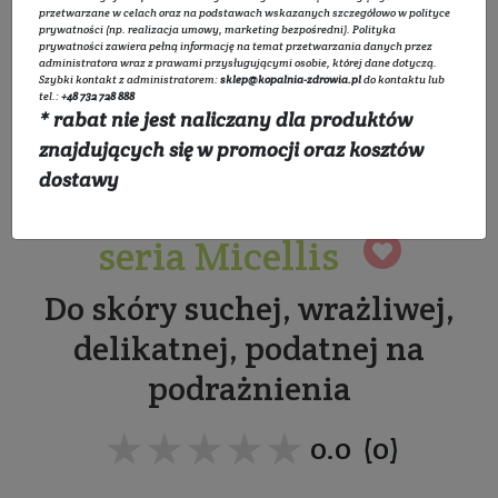
przetwarzane w celach oraz na podstawach wskazanych szczegółowo w
polityce
prywatności
(np. realizacja umowy, marketing bezpośredni).
Polityka
prywatności
zawiera pełną informację na temat przetwarzania danych przez
administratora wraz z prawami przysługującymi osobie, której dane dotyczą.
Szybki kontakt z administratorem:
sklep@kopalnia-zdrowia.pl
do kontaktu lub
tel.:
+48 732 728 888
* rabat nie jest naliczany dla produktów
Żel oczyszczający do
znajdujących się w promocji oraz kosztów
dostawy
skóry suchej i wrażliwej -
seria Micellis
Do skóry suchej, wrażliwej,
delikatnej, podatnej na
podrażnienia
★★★★★
★★★★★
0.0 (0)