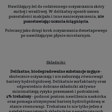
Nawilżający żel do codziennego oczyszczania skóry
suchej i wrażliwej. W delikatny sposób usuwa
pozostałości makijażu i inne zanieczyszczenia,
nie
pozostawiając uczucia ściągnięcia
.
Polecany jako drugi krok oczyszczania dwuetapowego
po nawilżającym płynie micelarnym.
Składniki:
Delikatne, biodegradowalne substancje myjące
-
skutecznie oczyszczają i nie zaburzają równowagi
bariery hydrolipidowej. Delikatnie surfaktanty oraz
odpowiednio dobrane składniki aktywne
minimalizują ryzyko przesuszeń i podrażnień.
2% trehalozy
- podnosi poziom nawilżenia naskórka
oraz pomaga utrzymywać barierę hydrolipidową w
stanie równowagi. Trehaloza to nie tylko jeden z
najefektywniejszych składników nawadniających