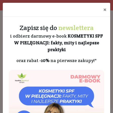
Program rabatowy
Eko pakowanie
×
Darmowa dostawa od 189 PLN
+48 732 728 888
Zapisz się do
newslettera
i odbierz darmowy e-book
KOSMETYKI SPF
W PIELĘGNACJI: fakty, mity i najlepsze
praktyki
oraz rabat
-10%
na pierwsze zakupy!*