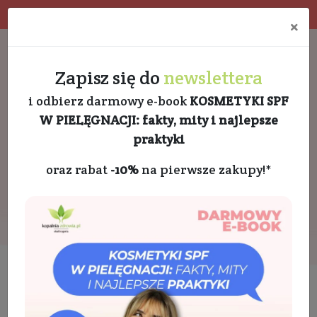
Program rabatowy
Eko pakowanie
×
Darmowa dostawa od 189 PLN
+48 732 728 888
Zapisz się do
newslettera
i odbierz darmowy e-book
KOSMETYKI SPF
W PIELĘGNACJI: fakty, mity i najlepsze
praktyki
oraz rabat
-10%
na pierwsze zakupy!*