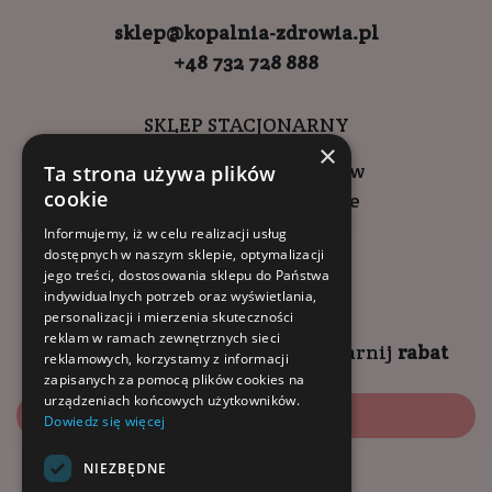
sklep@kopalnia-zdrowia.pl
+48 732 728 888
SKLEP STACJONARNY
×
ul. Wadowicka 6, Kraków
Ta strona używa plików
cookie
Kompleks Buma Square
godziny otwarcia:
Informujemy, iż w celu realizacji usług
dostępnych w naszym sklepie, optymalizacji
9:00 - 18:00 (pon-pt)
jego treści, dostosowania sklepu do Państwa
10:00 - 14:00 (sob)
indywidualnych potrzeb oraz wyświetlania,
personalizacji i mierzenia skuteczności
reklam w ramach zewnętrznych sieci
Zapisz się na
NEWSLETTER
i
zgarnij
rabat
reklamowych, korzystamy z informacji
zapisanych za pomocą plików cookies na
urządzeniach końcowych użytkowników.
Zapisz się
Dowiedz się więcej
NIEZBĘDNE
Dołącz do nas: