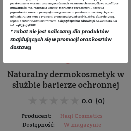
przetwarzane w celach oraz na podstawach wskazanych szczegółowo w
polityce
prywatności
(np. realizacja umowy, marketing bezpośredni).
Polityka
prywatności
zawiera pełną informację na temat przetwarzania danych przez
administratora wraz z prawami przysługującymi osobie, której dane dotyczą.
Szybki kontakt z administratorem:
sklep@kopalnia-zdrowia.pl
do kontaktu lub
tel.:
+48 732 728 888
* rabat nie jest naliczany dla produktów
Serum kojące z beta-
znajdujących się w promocji oraz kosztów
glukanem DERMOSOPHY
dostawy
Naturalny dermokosmetyk w
służbie barierze ochronnej
★★★★★
★★★★★
0.0 (0)
Producent:
Hagi Cosmetics
Dostępność:
W magazynie