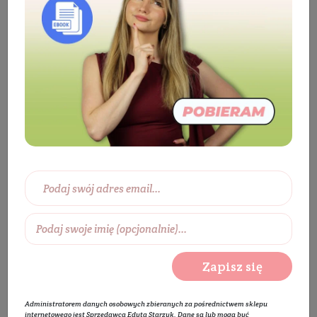
Kosmetyki
Twarz
Pielęgnacja twarzy
Serum do twarzy
Serum do cery wrażliwej
Serum kojące z beta-glukanem DERMOSOPHY
Zapisz się
Administratorem danych osobowych zbieranych za pośrednictwem sklepu
internetowego jest Sprzedawca Edyta Starzyk. Dane są lub mogą być